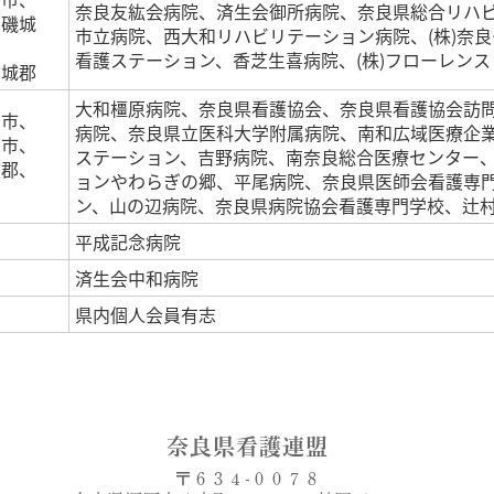
奈良友紘会病院、済生会御所病院、奈良県総合リハ
、磯城
市立病院、西大和リハビリテーション病院、(株)奈
看護ステーション、香芝生喜病院、(株)フローレン
葛城郡
大和橿原病院、奈良県看護協会、奈良県看護協会訪
井市、
病院、奈良県立医科大学附属病院、南和広域医療企
陀市、
ステーション、吉野病院、南奈良総合医療センター
市郡、
ョンやわらぎの郷、平尾病院、奈良県医師会看護専
ン、山の辺病院、奈良県病院協会看護専門学校、辻
平成記念病院
済生会中和病院
県内個人会員有志
奈良県看護連盟
〒６３４-００７８