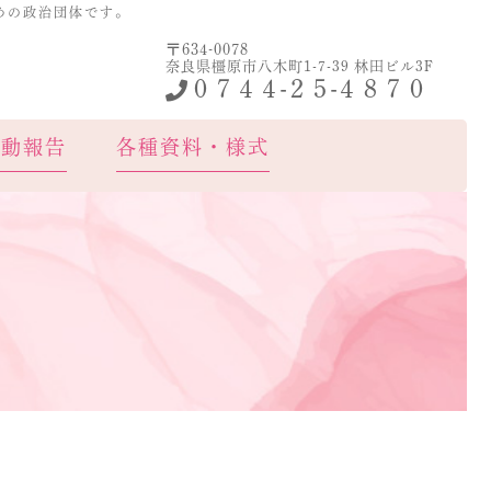
めの政治団体です。
〒634-0078
護連盟
奈良県橿原市八木町1-7-39 林田ビル3F
０７４４-２５-４８７０
活動報告
各種資料・様式