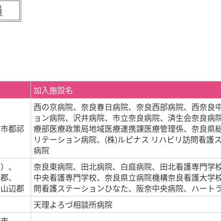
加入施設名
西の京病院、奈良春日病院、奈良西部病院、西奈良
ョン病院、沢井病院、市立奈良病院、済生会奈良病
良市都祁
療部医療政策局地域医療連携課医療管理係、奈良県
リテーション病院、(株)ルピナス リハビリ訪問看護
病院
部）、
奈良東病院、田北病院、白庭病院、田北看護専門学
駒郡、
中央看護専門学校、奈良県立病院機構奈良看護大学
、山辺郡
問看護ステーションひなた、阪奈中央病院、ハート
天理よろづ相談所病院
所市、