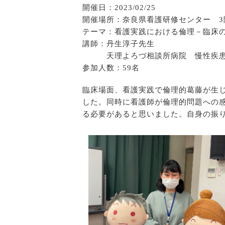
開催日：2023/02/25
開催場所：奈良県看護研修センター 3
テーマ：看護実践における倫理－臨床
講師：丹生淳子先生
天理よろづ相談所病院 慢性疾患
参加人数：59名
臨床場面、看護実践で倫理的葛藤が生
した。同時に看護師が倫理的問題への
る必要があると思いました。自身の振