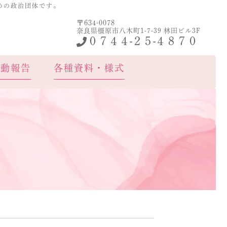
めの政治団体です。
〒634-0078
護連盟
奈良県橿原市八木町1-7-39 林田ビル3F
０７４４-２５-４８７０
活動報告
各種資料・様式