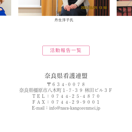
丹生淳子氏
活動報告一覧
奈良県看護連盟
〒６３４-００７８
奈良県橿原市八木町１-７-３９ 林田ビル３Ｆ
ＴＥＬ：０７４４-２５-４８７０
ＦＡＸ：０７４４-２９-９００１
E-mail：info@nara-kangorenmei.jp