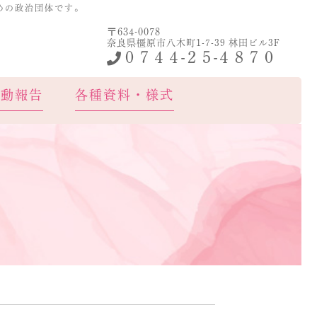
めの政治団体です。
〒634-0078
護連盟
奈良県橿原市八木町1-7-39 林田ビル3F
０７４４-２５-４８７０
活動報告
各種資料・様式