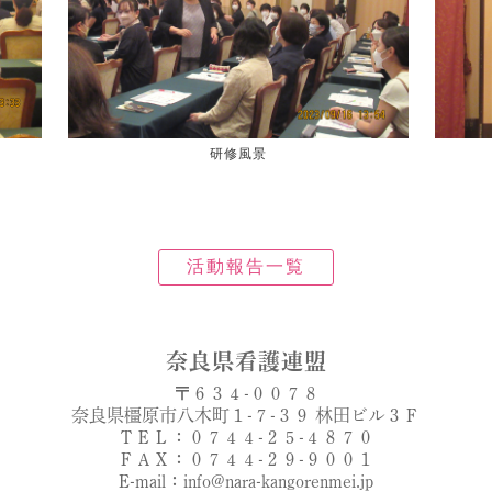
研修風景
活動報告一覧
奈良県看護連盟
〒６３４-００７８
奈良県橿原市八木町１-７-３９ 林田ビル３Ｆ
ＴＥＬ：０７４４-２５-４８７０
ＦＡＸ：０７４４-２９-９００１
E-mail：info@nara-kangorenmei.jp