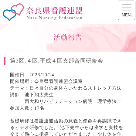
toggl
奈良県看護連盟
navig
MENU
活動報告
第3区.４区.平成４区支部合同研修会
開催日：2023/10/14
開催場所：奈良県看護連盟会議室
テーマ：日々自分の身体をいたわるストレッチ方法
講師：池下翔太先生
西大和リハビリテーション病院 理学療法士
参加人数：17名
基礎研修は看護連盟活動の意義と使命を再認識でき
るビデオ研修でした。 池下先生からは座学と実技を
交えて熱心に指導していただきました。少し体を伸