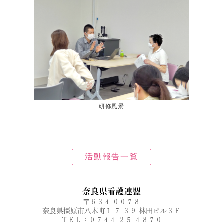
研修風景
活動報告一覧
奈良県看護連盟
〒６３４-００７８
奈良県橿原市八木町１-７-３９ 林田ビル３Ｆ
ＴＥＬ：０７４４-２５-４８７０