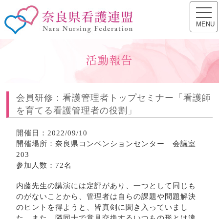
toggl
奈良県看護連盟
navig
MENU
活動報告
会員研修：看護管理者トップセミナー「看護師
を育てる看護管理者の役割」
開催日：2022/09/10
開催場所：奈良県コンベンションセンター 会議室
203
参加人数：72名
内藤先生の講演には定評があり、一つとして同じも
のがないことから、管理者は自らの課題や問題解決
のヒントを得ようと、皆真剣に聞き入っていまし
た。また、隣同士で意見交換するいつもの形とは違