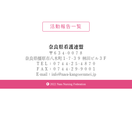
活動報告一覧
奈良県看護連盟
〒６３４-００７８
奈良県橿原市八木町１-７-３９ 林田ビル３Ｆ
ＴＥＬ：０７４４-２５-４８７０
ＦＡＸ：０７４４-２９-９００１
E-mail：info@nara-kangorenmei.jp
2022 Nara Nursing Federation