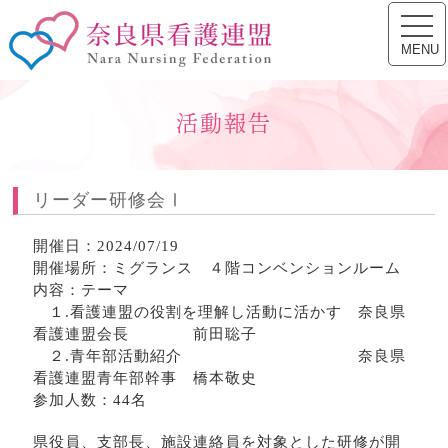
toggl
奈良県看護連盟
navig
MENU
活動報告
リーダー研修会Ⅰ
開催日：2024/07/19
開催場所：ミグランス ４階コンベンションルーム
内容：テーマ
１.看護連盟の役割を理解し活動に活かす 奈良県
看護連盟会長 前田聡子
２.青年部活動紹介 奈良県
看護連盟青年部幹事 橋本敬史
参加人数：44名
県役員、支部長、施設連絡員を対象とした研修が開