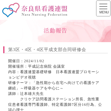
toggl
奈良県看護連盟
navig
MENU
活動報告
第3区・4区・4区平成支部合同研修会
開催日：2024/11/02
開催場所：平成記念病院 会議室
内容：看護連盟基礎研修 日本看護連盟プロモーシ
ョンビデオ視聴
研修テーマ：「急性期から在宅へ向けての看護ケア
継続」～呼吸器ケアを中心に～
講師：辻本雄大先生
クリケア訪問看護ステーション所長、急性重
症患者看護専門看護師、特定看護師7区分16行為、公
認心理士