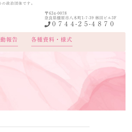
めの政治団体です。
〒634-0078
護連盟
奈良県橿原市八木町1-7-39 林田ビル3F
０７４４-２５-４８７０
活動報告
各種資料・様式