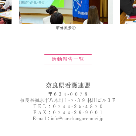
研修風景①
活動報告一覧
奈良県看護連盟
〒６３４-００７８
奈良県橿原市八木町１-７-３９ 林田ビル３Ｆ
ＴＥＬ：０７４４-２５-４８７０
ＦＡＸ：０７４４-２９-９００１
E-mail：info@nara-kangorenmei.jp