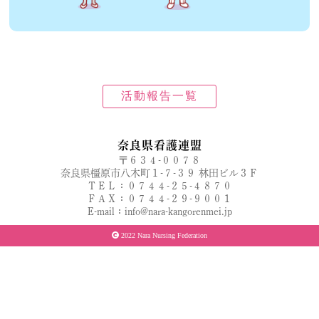
活動報告一覧
奈良県看護連盟
〒６３４-００７８
奈良県橿原市八木町１-７-３９ 林田ビル３Ｆ
ＴＥＬ：０７４４-２５-４８７０
ＦＡＸ：０７４４-２９-９００１
E-mail：info@nara-kangorenmei.jp
2022 Nara Nursing Federation