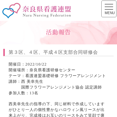
toggl
奈良県看護連盟
navig
MENU
活動報告
第３区、４区、平成４区支部合同研修会
開催日：2022/10/22
開催場所：奈良県看護研修センター
テーマ：看護連盟基礎研修 フラワーアレンジメント
講師：西 美幸先生
国際フラワーアレンジメント協会 認定講師
参加人数：13名
西美幸先生の指導の下、同じ材料で作成しています
がひとり一人の個性豊かなハロウィン風リースが出
来上がり、完成後はお互いのリースをみて笑顔で褒