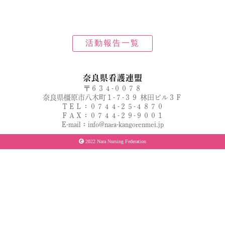
活動報告一覧
奈良県看護連盟
〒６３４-００７８
奈良県橿原市八木町１-７-３９ 林田ビル３Ｆ
ＴＥＬ：０７４４-２５-４８７０
ＦＡＸ：０７４４-２９-９００１
E-mail：info@nara-kangorenmei.jp
2022 Nara Nursing Federation