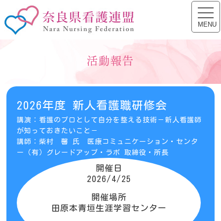
toggl
奈良県看護連盟
navig
MENU
活動報告
2026年度 新人看護職研修会
講演：看護のプロとして自分を整える技術－新人看護師
が知っておきたいこと－
講師：柴村 馨 氏 医療コミュニケーション・センタ
ー（有）グレードアップ・ラボ 取締役・所長
開催日
2026/4/25
開催場所
田原本青垣生涯学習センター