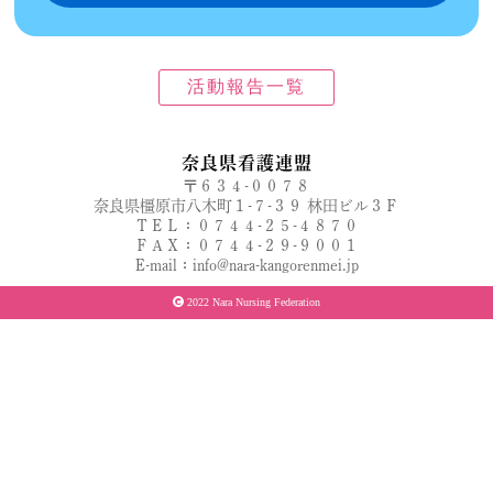
活動報告一覧
奈良県看護連盟
〒６３４-００７８
奈良県橿原市八木町１-７-３９ 林田ビル３Ｆ
ＴＥＬ：０７４４-２５-４８７０
ＦＡＸ：０７４４-２９-９００１
E-mail：info@nara-kangorenmei.jp
2022 Nara Nursing Federation